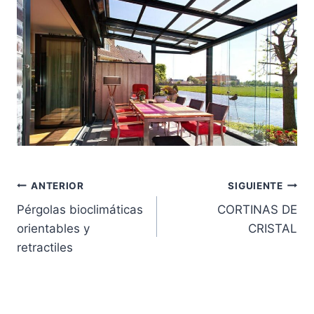
Navegación
ANTERIOR
SIGUIENTE
Pérgolas bioclimáticas
CORTINAS DE
de
orientables y
CRISTAL
entradas
retractiles