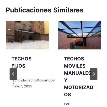
Publicaciones Similares
TECHOS
TECHOS
FIJOS
MOVILES
MANUALES
Por
Y
techosdemadrid@gmail.com
mayo 1, 2025
MOTORIZAD
OS
om
Por