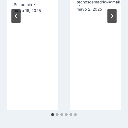
techosdemadrid@gmail.co
Por
admin
mayo 2, 2025
mayo 16, 2025
om