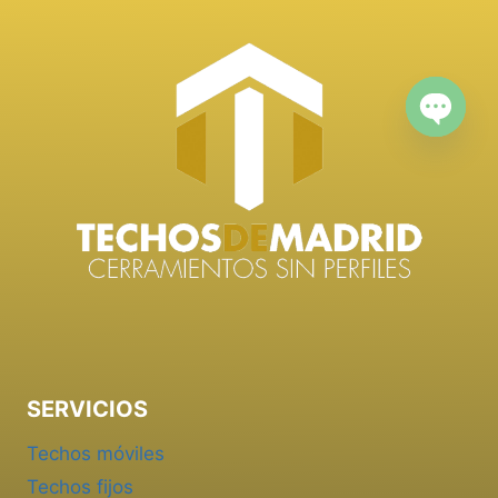
Open
chaty
SERVICIOS
Techos móviles
Techos fijos