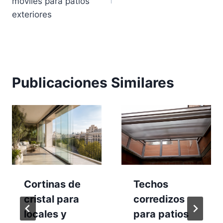
entradas
móviles para patios
exteriores
Publicaciones Similares
Cortinas de
Techos
cristal para
corredizos
locales y
para patios