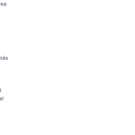
rea
 más
l
el