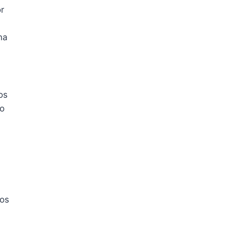
r
na
os
vo
Los