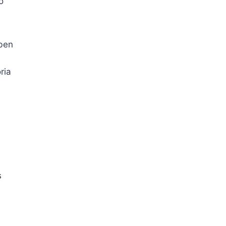
o
eben
ria
s