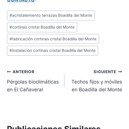
Etiquetas
#
acristalamiento terrazas Boadilla del Monte
de
#
cortinas cristal Boadilla del Monte
la
entrada:
#
fabricación cortinas cristal Boadilla del Monte
#
instalación cortinas cristal Boadilla del Monte
Navegación
ANTERIOR
SIGUIENTE
Pérgolas bioclimáticas
Techos fijos y móviles
de
en El Cañaveral
en Boadilla del Monte
entradas
Publicaciones Similares