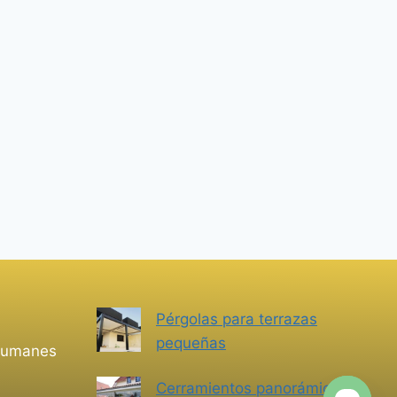
Pérgolas para terrazas
pequeñas
 Humanes
Cerramientos panorámicos